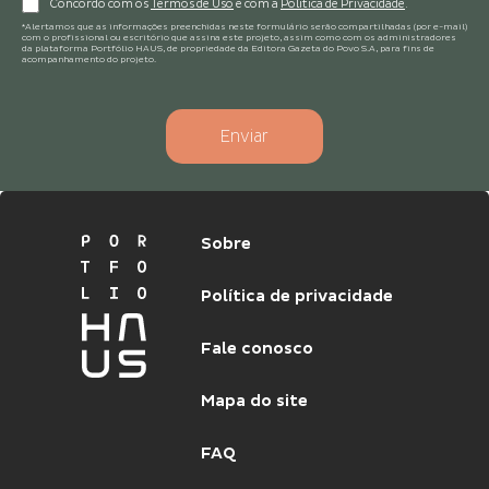
Concordo com os
Termos de Uso
e com a
Política de Privacidade
.
*Alertamos que as informações preenchidas neste formulário serão compartilhadas (por e-mail)
com o profissional ou escritório que assina este projeto, assim como com os administradores
da plataforma Portfólio HAUS, de propriedade da Editora Gazeta do Povo S.A, para fins de
acompanhamento do projeto.
Enviar
Sobre
Política de privacidade
Fale conosco
Mapa do site
FAQ