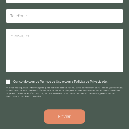
Concordo com os
Termos de Uso
e com a
Política de Privacidade
.
*Alertamos que as informações preenchidas neste formulário serão compartilhadas (por e-mail)
com o profissional ou escritório que assina este projeto, assim como com os administradores
da plataforma Portfólio HAUS, de propriedade da Editora Gazeta do Povo S.A, para fins de
acompanhamento do projeto.
Enviar