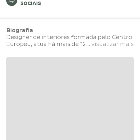
SOCIAIS
Biografia
Designer de interiores formada pelo Centro
Europeu, atua há mais de 12 anos na
... visualizar mais
construção civil e reforma de residências.
Coordena o escritório Metron Construtora
Ltda há mais de três anos. É responsável
pelo desenvolvimento e detalhamento de
projetos de interiores comerciais e
residenciais, orçamentos, acabamentos e
gerenciamento de obras. Participou de duas
edições da Casa Cor.