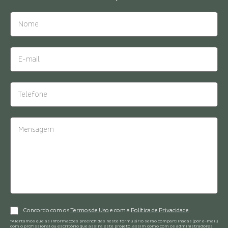
Concordo com os
Termos de Uso
e com a
Política de Privacidade
.
*Alertamos que as informações preenchidas neste formulário serão compartilhadas (por e-mail)
com o profissional ou escritório que assina este projeto, assim como com os administradores