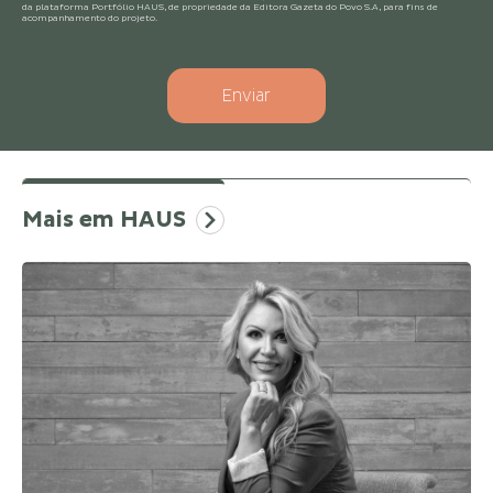
da plataforma Portfólio HAUS, de propriedade da Editora Gazeta do Povo S.A, para fins de
acompanhamento do projeto.
Enviar
Apartamento decorado da
Zellmann Empreendimentos
Mais em HAUS
Empreendimento de conceito irreverente, o
Elizabeth Residence, da Zellmann
Empreendimentos, explora a atemporalidade
junto à estética clássica. O maior desafio foi
desenvolver um décor que proporciona
sofisticação e acolhimento para toda família.