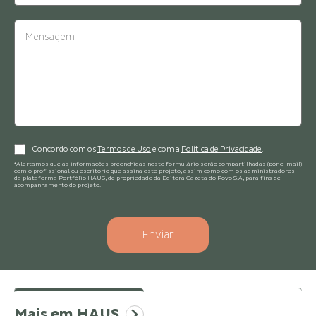
Concordo com os
Termos de Uso
e com a
Política de Privacidade
.
*Alertamos que as informações preenchidas neste formulário serão compartilhadas (por e-mail)
com o profissional ou escritório que assina este projeto, assim como com os administradores
da plataforma Portfólio HAUS, de propriedade da Editora Gazeta do Povo S.A, para fins de
acompanhamento do projeto.
Enviar
Mais em HAUS