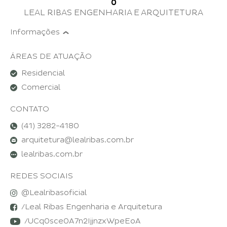
0
LEAL RIBAS ENGENHARIA E ARQUITETURA
Informações
ÁREAS DE ATUAÇÃO
Residencial
Comercial
CONTATO
(41) 3282-4180
arquitetura@lealribas.com.br
lealribas.com.br
REDES SOCIAIS
@
Lealribasoficial
/
Leal Ribas Engenharia e Arquitetura
/
UCq0sce0A7n2IjjnzxWpeEoA