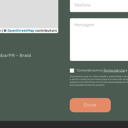
n
|
©
OpenStreetMap
contributors
iba/PR - Brasil
Concordo com os
Termos de Uso
e
*Alertamos que as informações preenchidas nes
o profissional ou escritório que assina este pr
plataforma Portfólio HAUS, de propriedade da Ed
acompanhamento do projeto.
Enviar