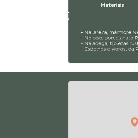
Materiais
- Na lareira, mármore N
- No piso, porcelanato 
- Na adega, tijoletas rúst
- Espelhos e vidros, da P