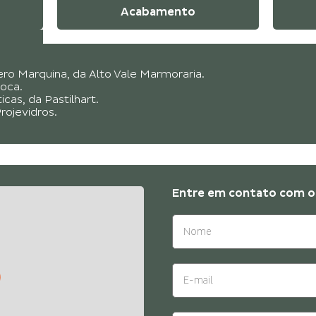
Acabamento
ero Marquina, da Alto Vale Marmoraria.
Roca.
icas, da Pastilhart.
rojevidros.
Entre em contato com o