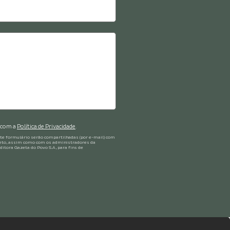
Crédito: Divulgação
 com a
Política de Privacidade
.
te formulário serão compartilhadas (por e-mail) com
ojeto, assim como com os administradores da
itora Gazeta do Povo S.A, para fins de