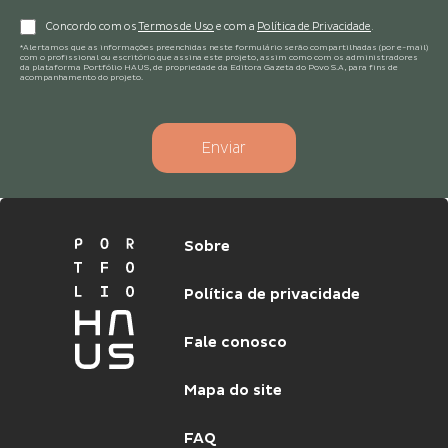
Concordo com os
Termos de Uso
e com a
Política de Privacidade
.
*Alertamos que as informações preenchidas neste formulário serão compartilhadas (por e-mail)
com o profissional ou escritório que assina este projeto, assim como com os administradores
da plataforma Portfólio HAUS, de propriedade da Editora Gazeta do Povo S.A, para fins de
acompanhamento do projeto.
Enviar
Sobre
Política de privacidade
Fale conosco
Mapa do site
FAQ