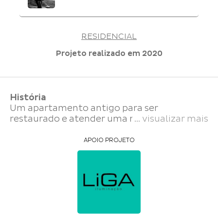
RESIDENCIAL
Projeto realizado em
2020
História
Um apartamento antigo para ser
restaurado e atender uma nova reforma
... visualizar mais
com decoração clássica, mas ao mesmo
tempo com a aplicação de tendências e
APOIO PROJETO
inovações para deixar os ambientes lindos e
aconchegantes.
Proposta e solução
O ponto mais importante do projeto foi
deixar o apartamento totalmente