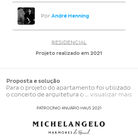
Por
André Henning
RESIDENCIAL
Projeto realizado em
2021
Proposta e solução
Para o projeto do apartamento foi utilizado
o conceito de arquitetura contemporânea.
... visualizar mais
Entre os elementos de destaque estão
pedras, iluminação cênica e materiais que
PATROCÍNIO ANUÁRIO HAUS 2021
compõem uma paleta leve e requintada,
com a ideia de criar uma composição
complementar entre os ambientes. Com
mobiliário de design e um espaço bem