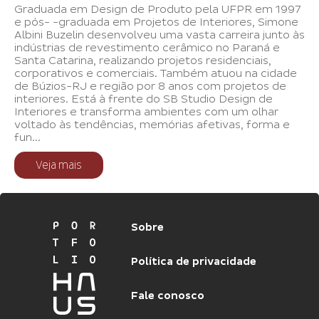
Graduada em Design de Produto pela UFPR em 1997
e pós- -graduada em Projetos de Interiores, Simone
Albini Buzelin desenvolveu uma vasta carreira junto às
indústrias de revestimento cerâmico no Paraná e
Santa Catarina, realizando projetos residenciais,
corporativos e comerciais. Também atuou na cidade
de Búzios-RJ e região por 8 anos com projetos de
interiores. Está à frente do SB Studio Design de
Interiores e transforma ambientes com um olhar
voltado às tendências, memórias afetivas, forma e
fun...
Veja mais
Sobre
Política de privacidade
Fale conosco